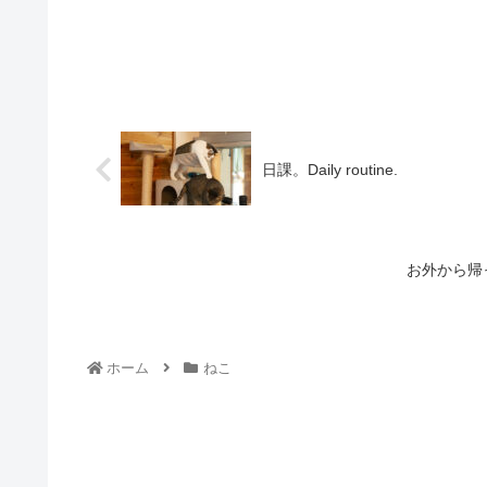
日課。Daily routine.
お外から帰っ
ホーム
ねこ