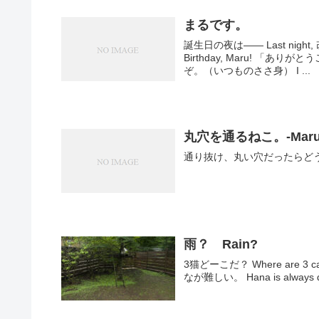
まるです。
誕生日の夜は―― Last nig
Birthday, Maru! 「ありがとうございます。」 Maru: お誕生日用のスペシャルなささ身をどう
ぞ。（いつものささ身） I ...
丸穴を通るねこ。-Maru&Han
通り抜け、丸い穴だったらどうだろう？ 
雨？ Rain?
3猫どーこだ？ Where are 3 cats? 正解は―― The answer is -- ↑ここでした！ H