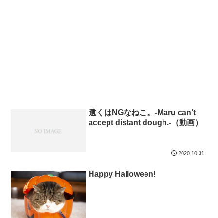
遠くはNGなねこ。-Maru can’t
accept distant dough.-（動画）
2020.10.31
Happy Halloween!