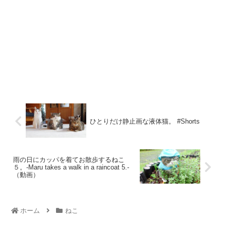
ひとりだけ静止画な液体猫。 #Shorts
雨の日にカッパを着てお散歩するねこ
５。-Maru takes a walk in a raincoat 5.-
（動画）
ホーム
ねこ