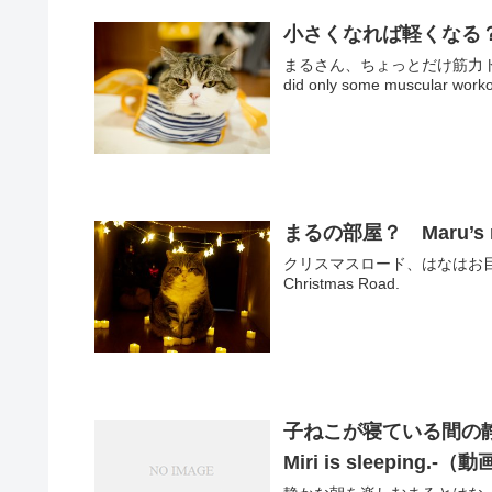
小さくなれば軽くなる？。-If I 
まるさん、ちょっとだけ筋力ト
まるの部屋？ Maru’s 
クリスマスロード、はなはお目目がまん丸
Christmas Road.
子ねこが寝ている間の静かな朝。-I
Miri is sleeping.-（