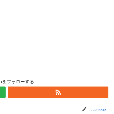
oguをフォローする
mugumogu