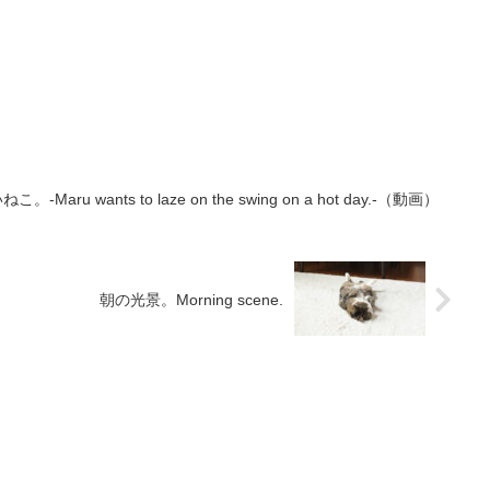
 wants to laze on the swing on a hot day.-（動画）
朝の光景。Morning scene.