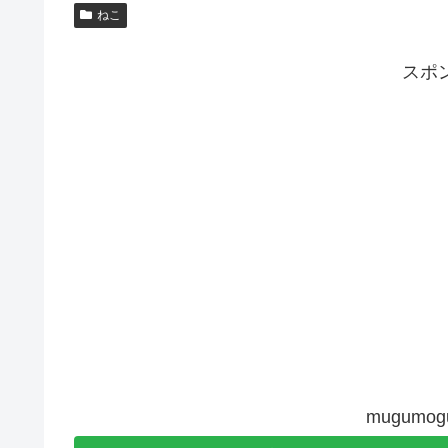
ねこ
スポ
mugum