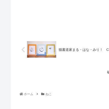
猫書道家まる・はな・みり！ Cat Calli
ホーム
ねこ