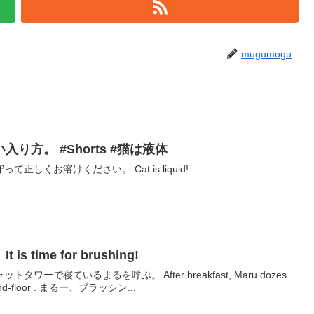
mugumogu
り方。 #Shorts #猫は液体
しくお溶けください。 Cat is liquid!
time for brushing!
ーで寝ているまるを呼ぶ。 After breakfast, Maru dozes
off with cat tower of the second-floor . まるー、ブラッシン...