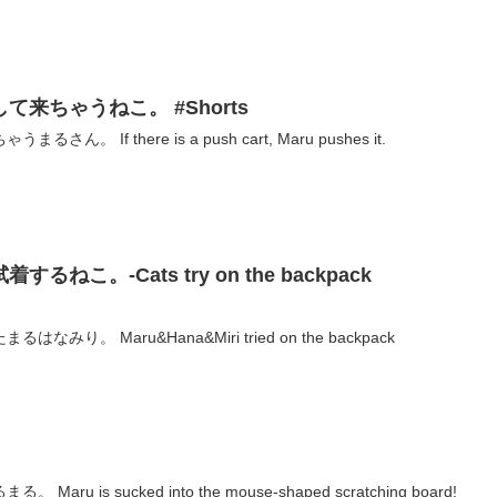
来ちゃうねこ。 #Shorts
 If there is a push cart, Maru pushes it.
こ。-Cats try on the backpack
。 Maru&Hana&Miri tried on the backpack
 is sucked into the mouse-shaped scratching board!