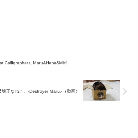
graphers, Maru&Hana&Miri!
破壊王なねこ。-Destroyer Maru.-（動画）