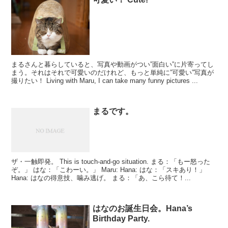
まるさんと暮らしていると、写真や動画がつい”面白い”に片寄ってし
まう。それはそれで可愛いのだけれど、もっと単純に”可愛い”写真が
撮りたい！ Living with Maru, I can take many funny pictures ...
まるです。
ザ・一触即発。 This is touch-and-go situation. まる：「もー怒った
ぞ。」 はな：「こわーい。」 Maru: Hana: はな：「スキあり！」
Hana: はなの得意技、噛み逃げ。 まる：「あ、こら待て！...
はなのお誕生日会。Hana’s
Birthday Party.