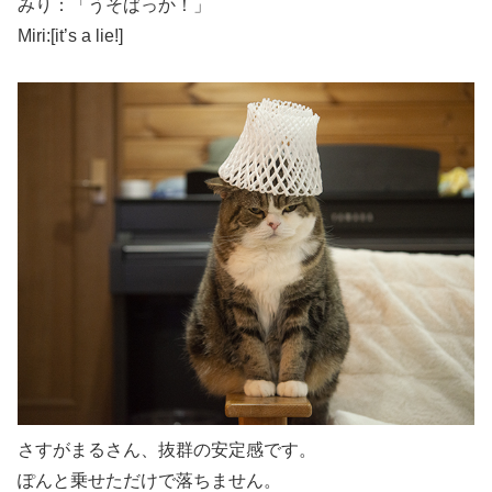
みり：「うそばっか！」
Miri:[it’s a lie!]
さすがまるさん、抜群の安定感です。
ぽんと乗せただけで落ちません。