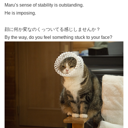
Maru’s sense of stability is outstanding.
He is imposing.
顔に何か変なのくっついてる感じしませんか？
By the way, do you feel something stuck to your face?