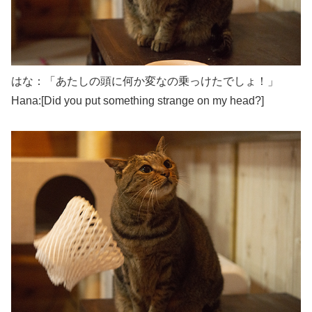
はな：「あたしの頭に何か変なの乗っけたでしょ！」
Hana:[Did you put something strange on my head?]