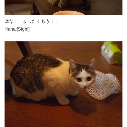
はな：「まったくもう！」
Hana:[Sigh!]