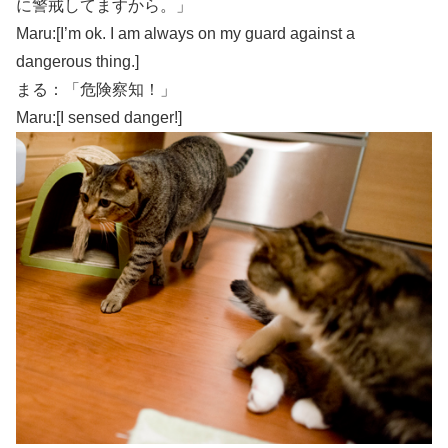
に警戒してますから。」
Maru:[I’m ok. I am always on my guard against a
dangerous thing.]
まる：「危険察知！」
Maru:[I sensed danger!]