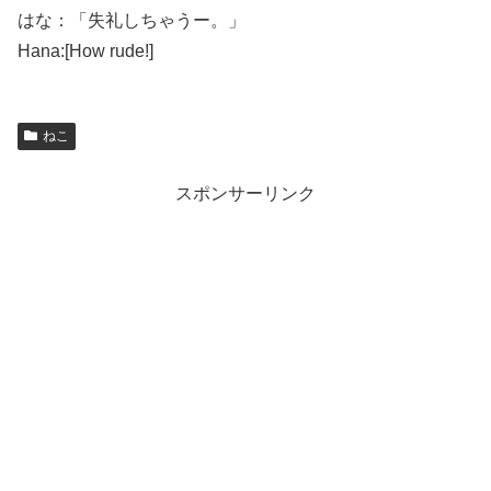
はな：「失礼しちゃうー。」
Hana:[How rude!]
ねこ
スポンサーリンク