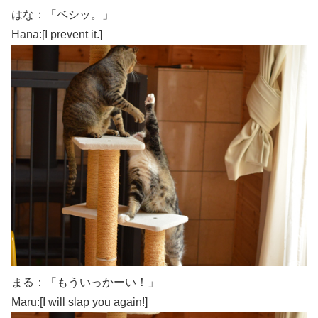
はな：「ベシッ。」
Hana:[I prevent it.]
まる：「もういっかーい！」
Maru:[I will slap you again!]