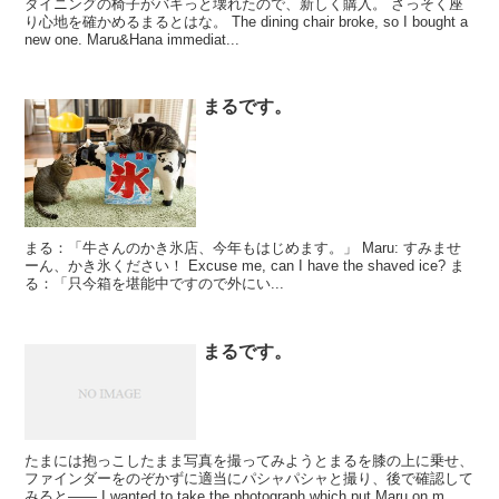
ダイニングの椅子がバキっと壊れたので、新しく購入。 さっそく座
り心地を確かめるまるとはな。 The dining chair broke, so I bought a
new one. Maru&Hana immediat...
まるです。
まる：「牛さんのかき氷店、今年もはじめます。」 Maru: すみませ
ーん、かき氷ください！ Excuse me, can I have the shaved ice? ま
る：「只今箱を堪能中ですので外にい...
まるです。
たまには抱っこしたまま写真を撮ってみようとまるを膝の上に乗せ、
ファインダーをのぞかずに適当にパシャパシャと撮り、後で確認して
みると―― I wanted to take the photograph which put Maru on m...