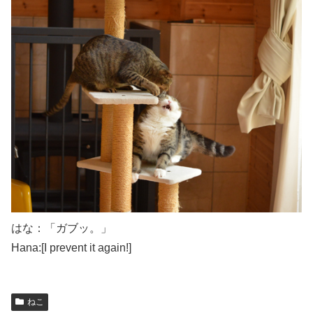
はな：「ガブッ。」
Hana:[I prevent it again!]
ねこ