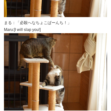
まる：「必殺へなちょこぱーんち！」
Maru:[I will slap you!]