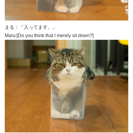
まる：「入ってます。」
Maru:[Do you think that I merely sit down?]