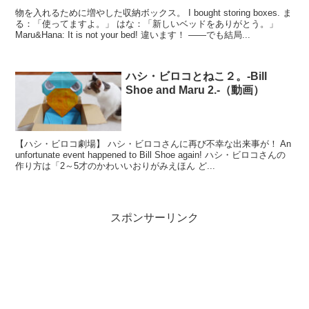
物を入れるために増やした収納ボックス。 I bought storing boxes. ま
る：「使ってますよ。」 はな：「新しいベッドをありがとう。」
Maru&Hana: It is not your bed! 違います！ ――でも結局...
ハシ・ビロコとねこ２。-Bill
Shoe and Maru 2.-（動画）
【ハシ・ビロコ劇場】 ハシ・ビロコさんに再び不幸な出来事が！ An
unfortunate event happened to Bill Shoe again! ハシ・ビロコさんの
作り方は「2～5才のかわいいおりがみえほん ど...
スポンサーリンク