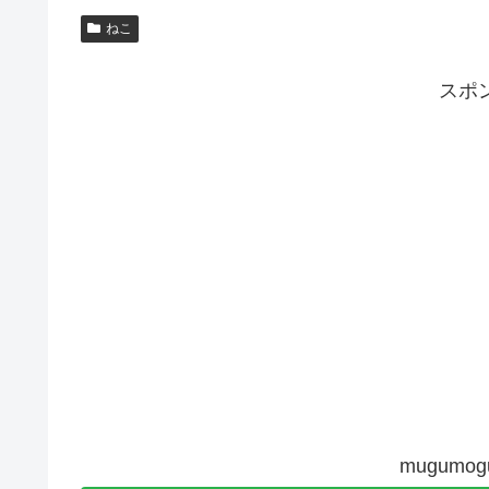
ねこ
スポ
mugum