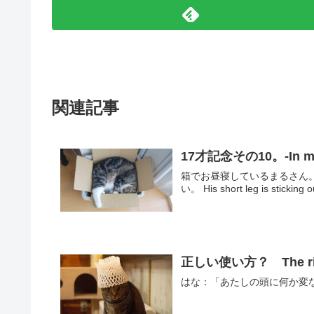
関連記事
17才記念その10。-In memor
箱でお昼寝しているまるさん。 Maru is takin
い。 His short leg is sticking ou
正しい使い方？ The right
はな：「あたしの頭に何か変なの