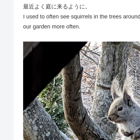
最近よく庭に来るように。
I used to often see squirrels in the trees arou
our garden more often.