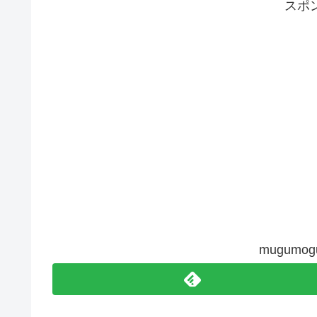
スポ
mugum