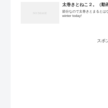
太巻きとねこ２。（動
節分なので太巻きとまるとはな！ Maru&Han
winter today!
スポ