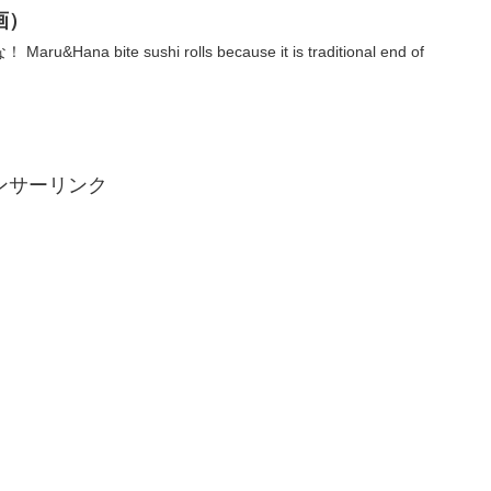
画）
a bite sushi rolls because it is traditional end of
ンサーリンク