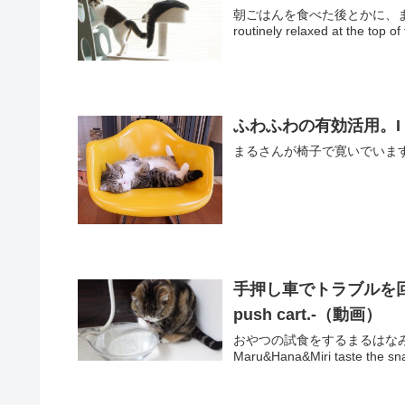
朝ごはんを食べた後とかに、ま
ふわふわの有効活用。I effecti
まるさんが椅子で寛いでいます。 Maru 
手押し車でトラブルを回避するね
push cart.-（動画）
おやつの試食をするまるはな
Maru&Hana&Miri taste the sna