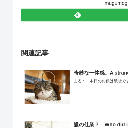
mugum
関連記事
奇妙な一体感。A strange 
まる：「本日のお供は紙袋です
誰の仕業？ Who did i