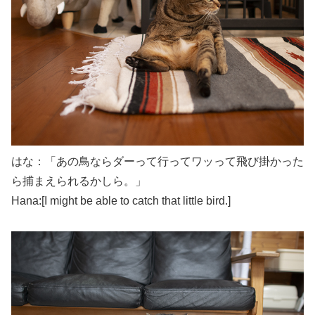
はな：「あの鳥ならダーって行ってワッって飛び掛かった
ら捕まえられるかしら。」
Hana:[I might be able to catch that little bird.]