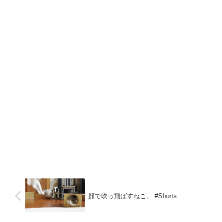
顔で吹っ飛ばすねこ。 #Shorts