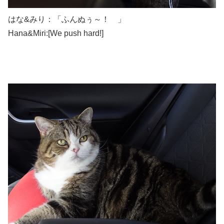
はな&みり：「ふんぬぅ～！ 」
Hana&Miri:[We push hard!]