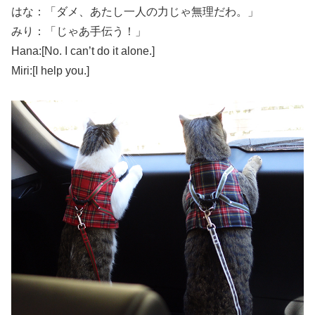
はな：「ダメ、あたし一人の力じゃ無理だわ。」
みり：「じゃあ手伝う！」
Hana:[No. I can’t do it alone.]
Miri:[I help you.]