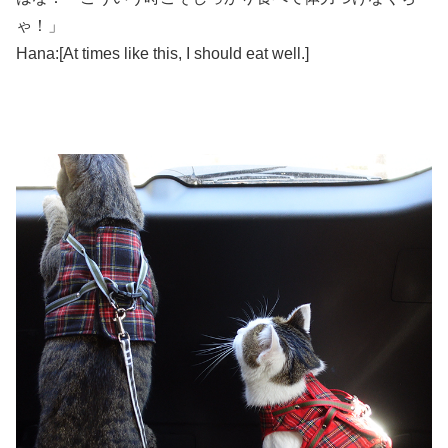
ゃ！」
Hana:[At times like this, I should eat well.]