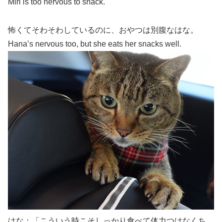
Miri is too nervous to snack.
怖くてそわそわしているのに、おやつは別腹なはな。
Hana’s nervous too, but she eats her snacks well.
はな：「こういう時こそしっかり食べて体力つけなくち