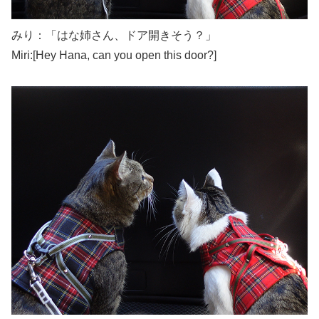
みり：「はな姉さん、ドア開きそう？」
Miri:[Hey Hana, can you open this door?]