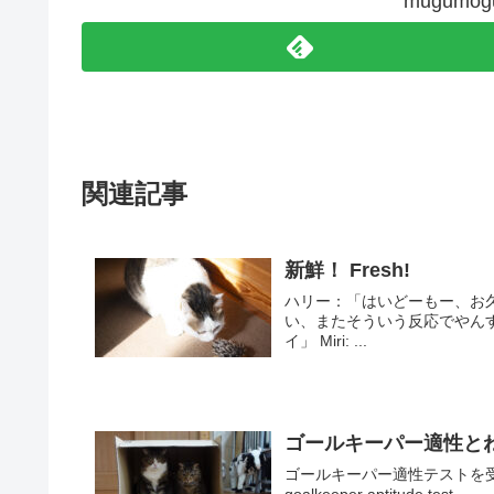
mugum
関連記事
新鮮！ Fresh!
ハリー：「はいどーもー、お久しぶりのハ
い、またそういう反応でやんすね。もう慣
イ」 Miri: ...
ゴールキーパー適性とねこ。
ゴールキーパー適性テストを受ける、ま
goalkeeper aptitude test.