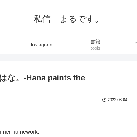
私信 まるです。
書籍
Instagram
books
Hana paints the
2022.08.04
！
summer homework.