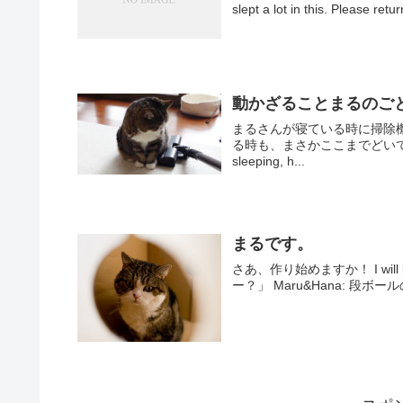
動かざることまるのごとし。Im
まるさんが寝ている時に掃除
る時も、まさかここまでどいてくれないとは
sleeping, h...
まるです。
さあ、作り始めますか！ I will begin to make it! 
ー？」 Ma