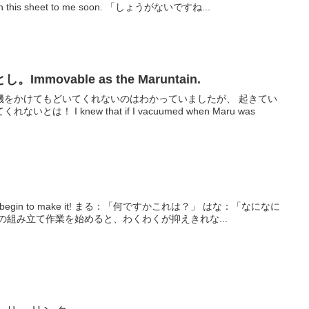
slept a lot in this. Please return this sheet to me soon. 「しょうがないですね...
movable as the Maruntain.
機をかけてもどいてくれないのはわかっていましたが、 起きてい
！ I knew that if I vacuumed when Maru was
まる：「何ですかこれは？」 はな：「なになに
ru&Hana: 段ボールの組み立て作業を始めると、わくわくが抑えきれな...