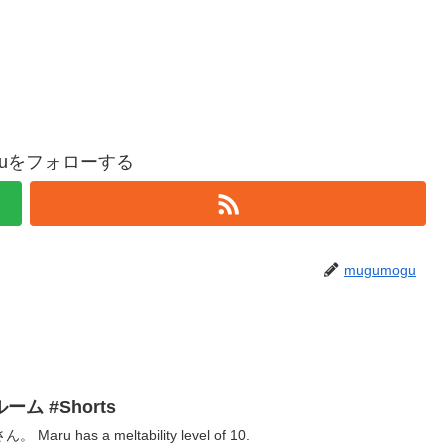
oguをフォローする
mugumogu
 #Shorts
has a meltability level of 10.