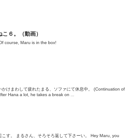
ねこ６。（動画）
e, Maru is in the box!
まわして疲れたまる、ソファにて休息中。 (Continuation of
last time) Because Maru ran after Hana a lot, he takes a break on ...
y Maru, you