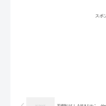
スポ
耳掃除はむしろ好きなねこ。-Hana likes