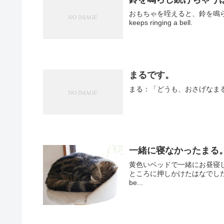
おもちゃを咥えると、鈴を鳴らし続けちゃう
keeps ringing a bell.
まるです。
一緒に寝なかったまる。Maru 
黄色いベッドで一緒にお昼寝
ところに押しかけたはなでしたが―― The 
be...