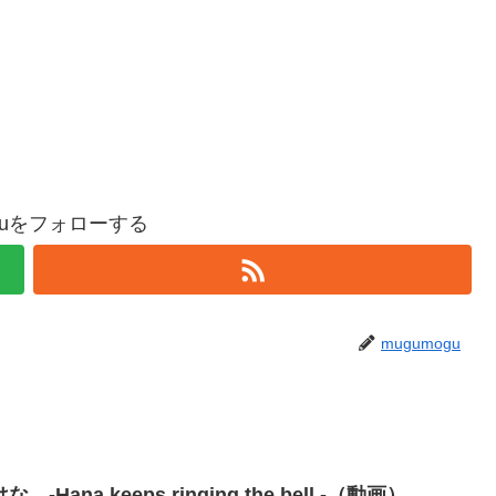
oguをフォローする
mugumogu
ana keeps ringing the bell.-（動画）