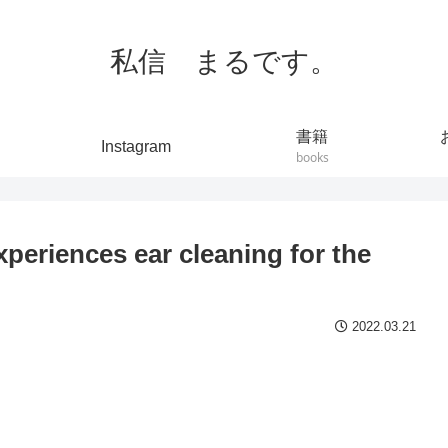
私信 まるです。
書籍
Instagram
books
nces ear cleaning for the
2022.03.21