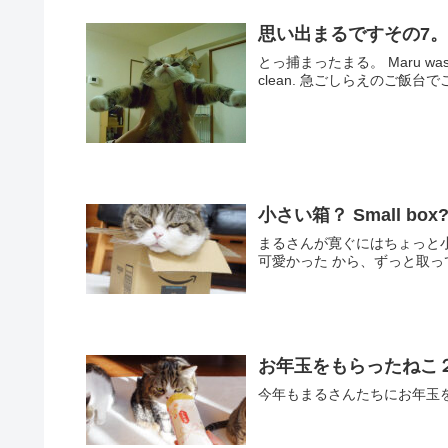
思い出まるですその7
とっ捕まったまる。 Maru was caught! まだピカピカのカエルベッドと。 The fr
clean. 急ごしらえのご
小さい箱？ Small box
まるさんが寛ぐにはちょっと
可愛かった から、ずっと取っておいた。 This
お年玉をもらったねこ２。-Cat
今年もまるさんたちにお年玉をあげました！ 