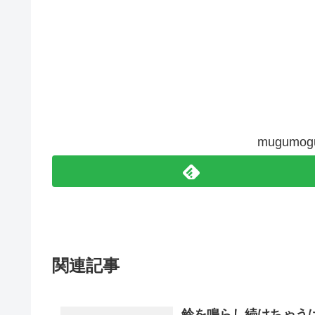
mugum
関連記事
鈴を鳴らし続けちゃうはな。-H