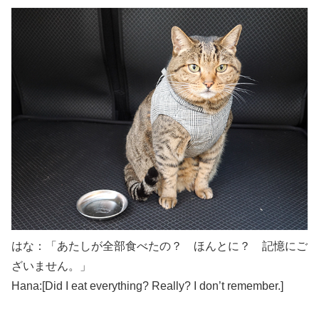
はな：「あたしが全部食べたの？ ほんとに？ 記憶にご
ざいません。」
Hana:[Did I eat everything? Really? I don’t remember.]