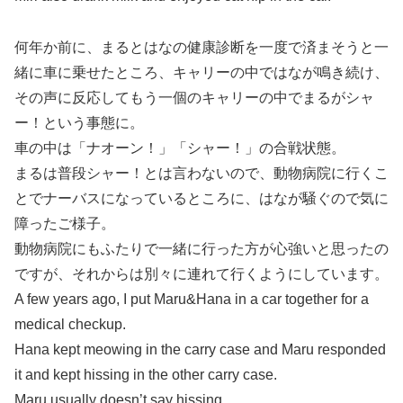
何年か前に、まるとはなの健康診断を一度で済まそうと一
緒に車に乗せたところ、キャリーの中ではなが鳴き続け、
その声に反応してもう一個のキャリーの中でまるがシャ
ー！という事態に。
車の中は「ナオーン！」「シャー！」の合戦状態。
まるは普段シャー！とは言わないので、動物病院に行くこ
とでナーバスになっているところに、はなが騒ぐので気に
障ったご様子。
動物病院にもふたりで一緒に行った方が心強いと思ったの
ですが、それからは別々に連れて行くようにしています。
A few years ago, I put Maru&Hana in a car together for a
medical checkup.
Hana kept meowing in the carry case and Maru responded
it and kept hissing in the other carry case.
Maru usually doesn’t say hissing.