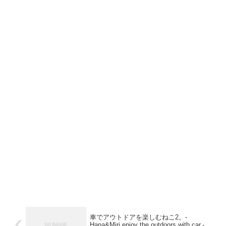
車でアウトドアを楽しむねこ2。-
Hana&Miri enjoy the outdoors with car.-