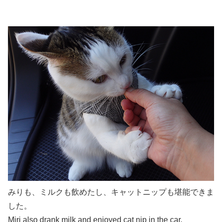
みりも、ミルクも飲めたし、キャットニップも堪能できま
した。
Miri also drank milk and enjoyed cat nip in the car.