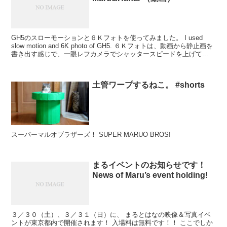
GH5のスローモーションと６Ｋフォトを使ってみました。 I used
slow motion and 6K photo of GH5. ６Ｋフォトは、動画から静止画を
書き出す感じで、一眼レフカメラでシャッタースピードを上げて...
土管ワープするねこ。 #shorts
スーパーマルオブラザーズ！ SUPER MARUO BROS!
まるイベントのお知らせです！
News of Maru’s event holding!
３／３０（土）、３／３１（日）に、 まるとはなの映像＆写真イベ
ントが東京都内で開催されます！ 入場料は無料です！！ ここでしか