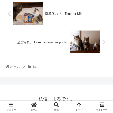
指導係みり。Teacher Miri.
記念写真。 Commemorative photo.
ホーム
ねこ
私信 まるです。
© 2008 私信 まるです。.
メニュー
ホーム
検索
トップ
サイドバー