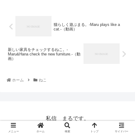
猫らしく遊ぶまる。-Maru plays like a
cat.-（動画）
新しい家具をチェックするねこ。-
Maru&Hana check the new furniture.-（動
画）
ホーム
ねこ
私信 まるです。
© 2008 私信 まるです。.
メニュー
ホーム
検索
トップ
サイドバー