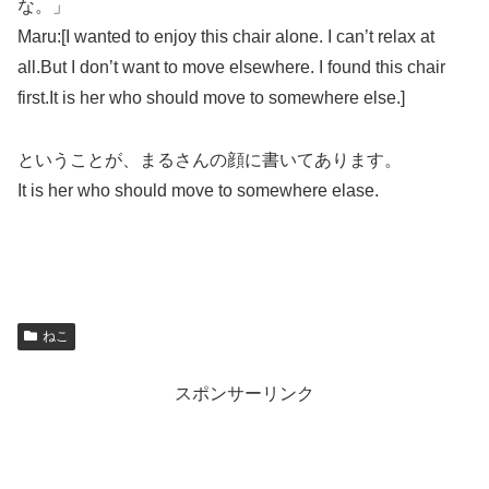
な。」
Maru:[I wanted to enjoy this chair alone. I can’t relax at
all.But I don’t want to move elsewhere. I found this chair
first.It is her who should move to somewhere else.]
ということが、まるさんの顔に書いてあります。
It is her who should move to somewhere elase.
ねこ
スポンサーリンク