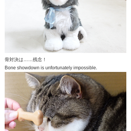
骨対決は……残念！
Bone showdown is unfortunately impossible.