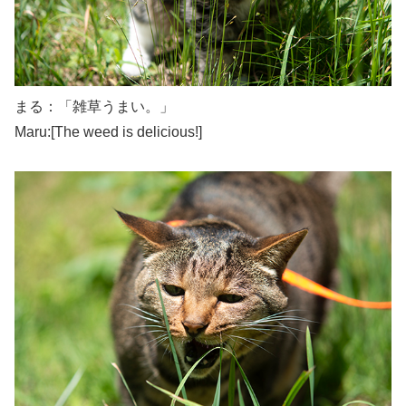
まる：「雑草うまい。」
Maru:[The weed is delicious!]