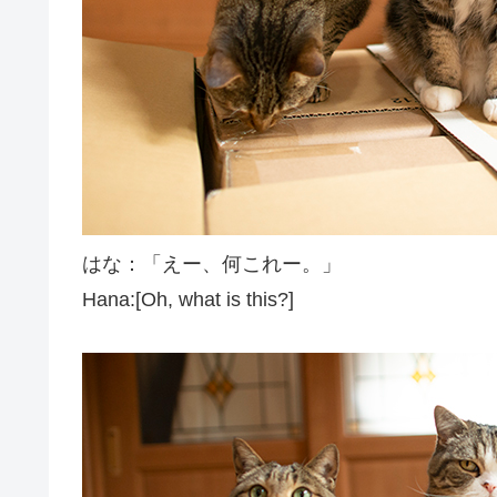
はな：「えー、何これー。」
Hana:[Oh, what is this?]