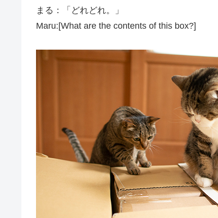
まる：「どれどれ。」
Maru:[What are the contents of this box?]