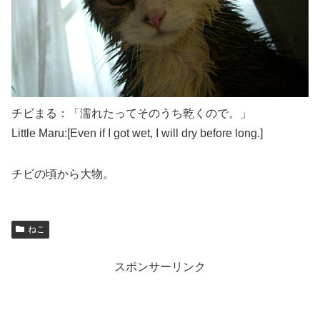
チビまる：「濡れたってそのうち乾くので。」
Little Maru:[Even if I got wet, I will dry before long.]
チビの頃から大物。
ねこ
スポンサーリンク