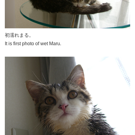
初濡れまる。
It is first photo of wet Maru.