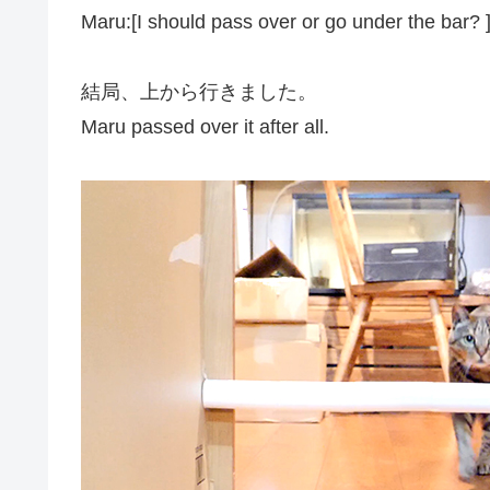
Maru:[I should pass over or go under the bar? 
結局、上から行きました。
Maru passed over it
after all
.