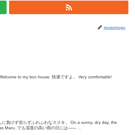
mugumogu
段ボールハウスへようこそ。 Welcome to my box house. 快適ですよ。 Very comfortable!
劣らずふわふわなススキ。 On a sunny, dry day, the
pampas grass is just as fluffy as Maru. でも湿度の高い雨の日には―― ...