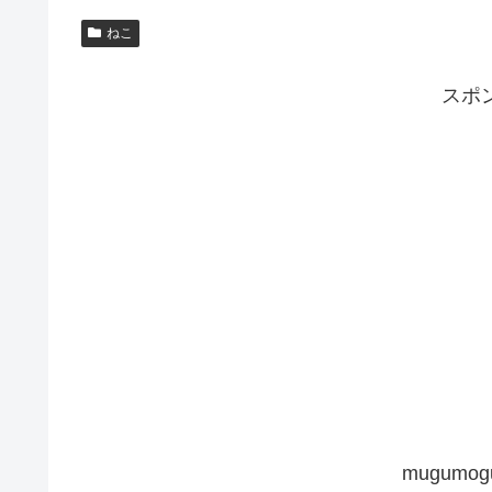
ねこ
スポ
mugum