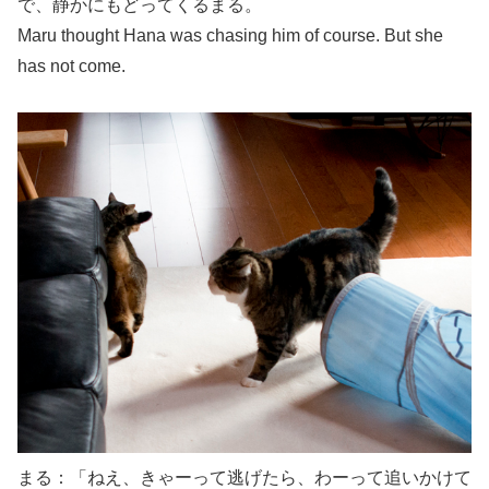
で、静かにもどってくるまる。
Maru thought Hana was chasing him of course. But she
has not come.
まる：「ねえ、きゃーって逃げたら、わーって追いかけて