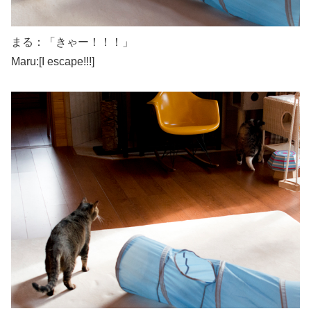
まる：「きゃー！！！」
Maru:[I escape!!!]