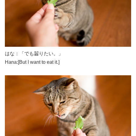
はな：「でも齧りたい。」
Hana:[But I want to eat it.]