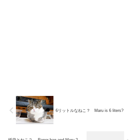
6リットルなねこ？ Maru is 6 liters?
紙袋とねこ２。-Paper bag and Maru 2.-