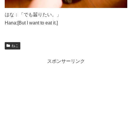
はな：「でも齧りたい。」
Hana:[But I want to eat it.]
ねこ
スポンサーリンク