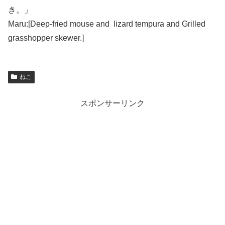
き。」
Maru:[Deep-fried
mouse and lizard tempura and Grilled
grasshopper skewer.
]
ねこ
スポンサーリンク