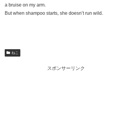
a bruise on my arm.
But when shampoo starts, she doesn’t run wild.
ねこ
スポンサーリンク