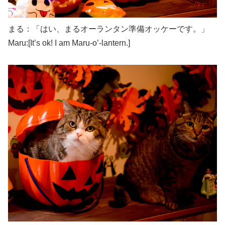
まる：「はい、まるオーランタン準備オッケーです。」
Maru:[It’s ok! I am Maru-o’-lantern.]