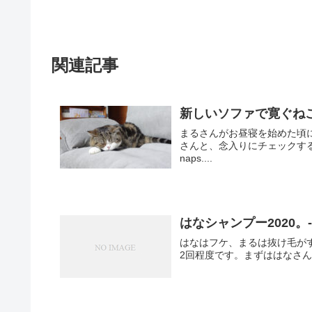
関連記事
新しいソファで寛ぐねこ。-Mar
まるさんがお昼寝を始めた頃
さんと、念入りにチェックするはなとみり。 T
naps....
はなシャンプー2020。-Ha
はなはフケ、まるは抜け毛が
2回程度です。まずははなさんから！ As Han