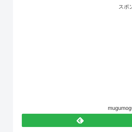
スポ
mugum