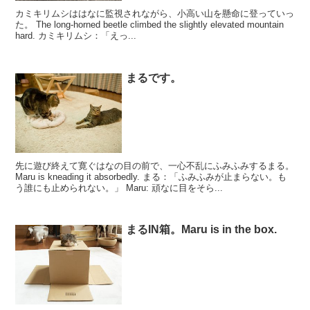
カミキリムシははなに監視されながら、小高い山を懸命に登っていっ
た。 The long-horned beetle climbed the slightly elevated mountain
hard. カミキリムシ：「えっ...
まるです。
先に遊び終えて寛ぐはなの目の前で、一心不乱にふみふみするまる。
Maru is kneading it absorbedly. まる：「ふみふみが止まらない。も
う誰にも止められない。」 Maru: 頑なに目をそら...
まるIN箱。Maru is in the box.