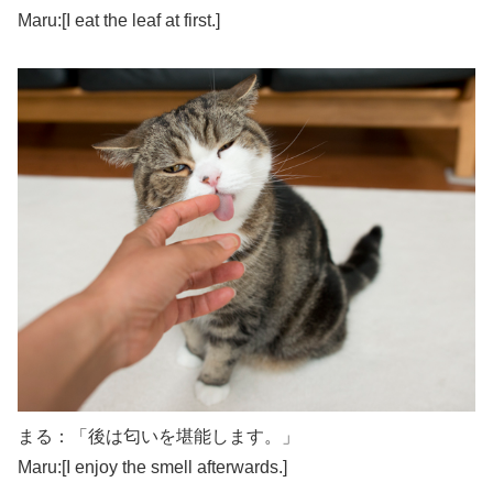
Maru:[I eat the leaf at first.]
まる：「後は匂いを堪能します。」
Maru:[I enjoy the smell afterwards.]