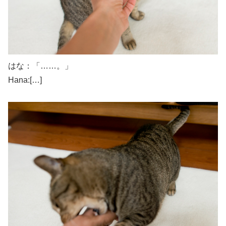
はな：「……。」
Hana:[…]