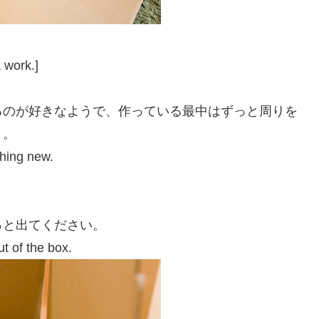
」
 work.]
るのが好きなようで、作っている最中はずっと周りを
り。
hing new.
っと出てください。
t of the box.