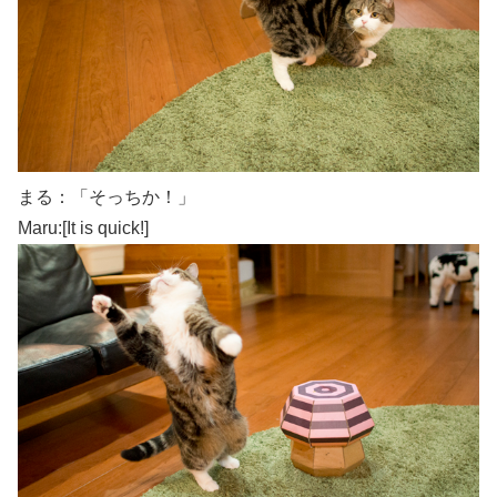
まる：「そっちか！」
Maru:[It is quick!]