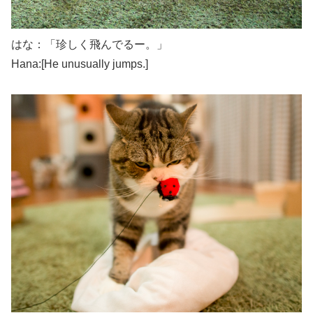
はな：「珍しく飛んでるー。」
Hana:[He unusually jumps.]