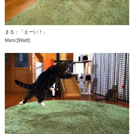
まる：「えーい！」
Maru:[Wait!]