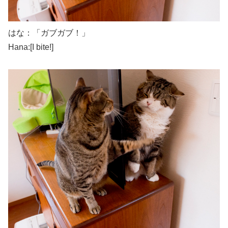
はな：「ガブガブ！」
Hana:[I bite!]