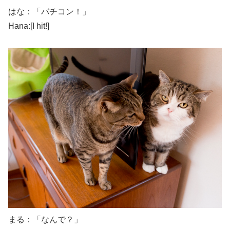
はな：「バチコン！」
Hana:[I hit!]
まる：「なんで？」