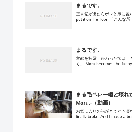
まるです。
空き箱が出たらポンと床に置いておけば
put it on
まるです。
変顔を披露し終わった後は、 Afte
まる毛ベレー帽と壊れた箱とねこ
Maru.-（動画）
お気に入りの箱がとうとう壊れました
finally broke. And I made a ber