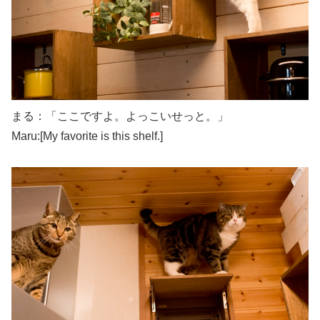
まる：「ここですよ。よっこいせっと。」
Maru:[My favorite is this shelf.]