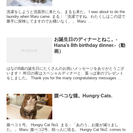
洗濯をしようと洗面所に来たら、まるも来た。 I was about to do the
laundry when Maru came. まる：「洗濯ですね、わたくしはこの辺で
勝手に探検してますのでお構いなく。」 Maru: ...
お誕生日のディナーとねこ。-
Hana’s 8th birthday dinner.-（動
画）
はなの8歳の誕生日にたくさんのお祝いメッセージをありがとうござ
います！ 昨日の夜はスペシャルディナーと、葉っぱ束のプレゼント
をしました。 Thank you for the many congratulatory messages ...
腹ペコな猫。Hungry Cats.
腹ペコ１号。 Hungry Cat No1. まる：「あのう、お腹が減りまし
た。」 Maru: 腹ペコ2号、助っ人に現る。 Hungry Cat No2. comes to