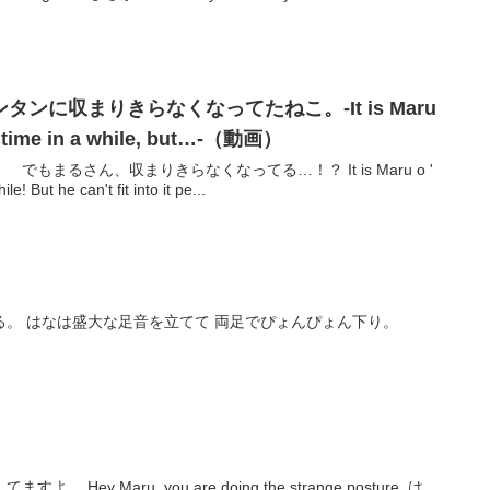
ンに収まりきらなくなってたねこ。-It is Maru
rst time in a while, but…-（動画）
もまるさん、収まりきらなくなってる…！？ It is Maru o '
ile! But he can't fit into it pe...
エレガントに階段をおりるまる。 はなは盛大な足音を立てて 両足でぴょんぴょん下り。
y Maru, you are doing the strange posture. は