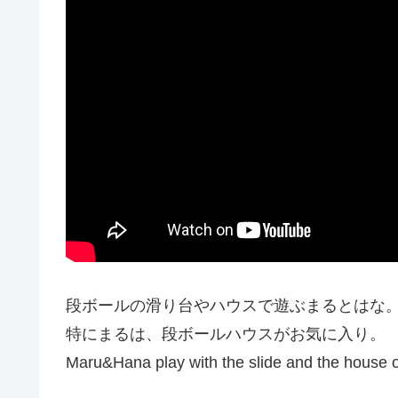
段ボールの滑り台やハウスで遊ぶまるとはな
特にまるは、段ボールハウスがお気に入り。
Maru&Hana play with the slide and the house o