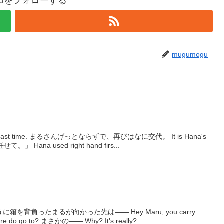
oguをフォローする
mugumogu
f last time. まるさんげっとならずで、再びはなに交代。 It is Hana's
たしに任せて。」 Hana used right hand firs...
を背負ったまるが向かった先は―― Hey Maru, you carry
the box on your back and where do go to? まさかの―― Why? It's really?...