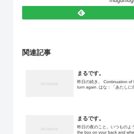
mugum
関連記事
まるです。
昨日の続き。 Continuation o
turn again. はな：「あ
まるです。
昨日の夜のこと。いつものように箱