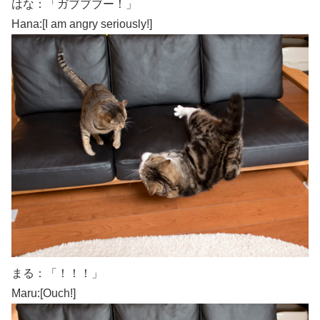
はな：「ガブブブー！」
Hana:[I am angry seriously!]
まる：「！！！」
Maru:[Ouch!]