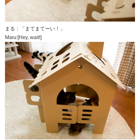
まる：「まてまてーい！」
Maru:[Hey, wait!]