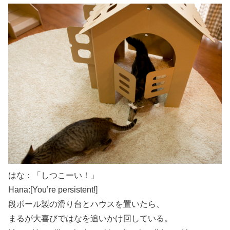
はな：「しつこーい！」
Hana:[You’re persistent!]
段ボール製の滑り台とハウスを置いたら、
まるが大喜びではなを追いかけ回している。