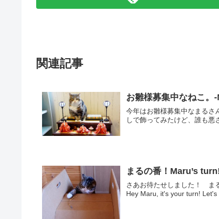
関連記事
お雛様募集中なねこ。-Maru 
今年はお雛様募集中なまるさんです。 Maru is
しで飾ってみたけど、誰も悪さし
まるの番！Maru’s turn
さあお待たせしました！ ま
Hey Maru, it's your turn! Let's 