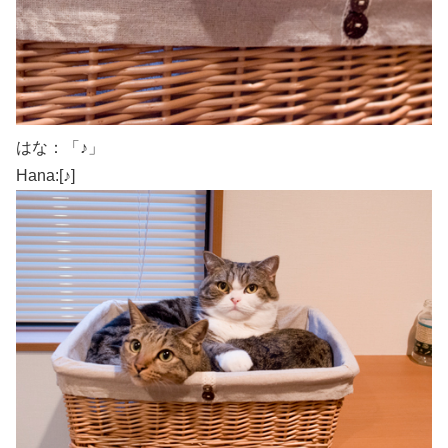
はな：「♪」
Hana:[♪]