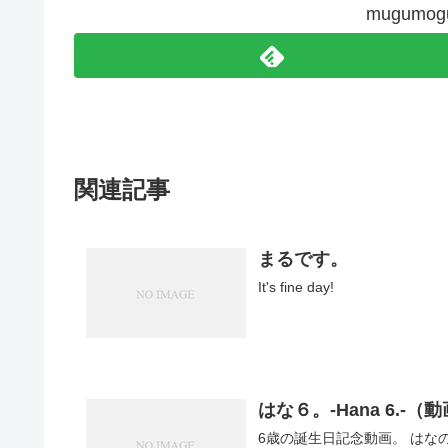
mugum
関連記事
まるです。
It's fine day!
はな６。-Hana 6.-（
6歳の誕生日記念動画。 はなの一年（2018