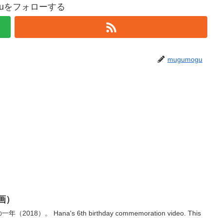
oguをフォローする
mugumogu
動画）
）。 Hana's 6th birthday commemoration video. This