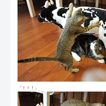
「！！！」