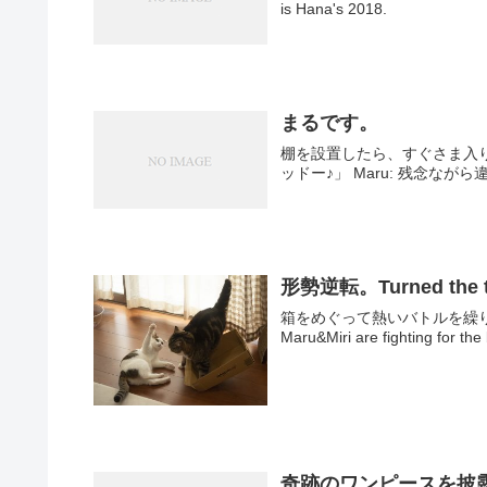
is Hana's 2018.
まるです。
棚を設置したら、すぐさま入り込むまる。 まる：「ぴったりですよ。」
ッドー♪」 Maru: 残念ながら違います。 H
形勢逆転。Turned the t
箱をめぐって熱いバトルを繰
Maru&Miri are fighting for the
奇跡のワンピースを披露する子ねこ