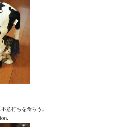
に不意打ちを食らう。
ion.