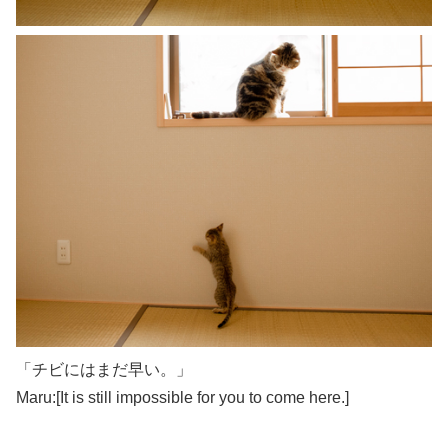
「チビにはまだ早い。」
Maru:[It is still impossible for you to come here.]