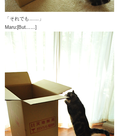
「それでも……」
Maru:[But……]